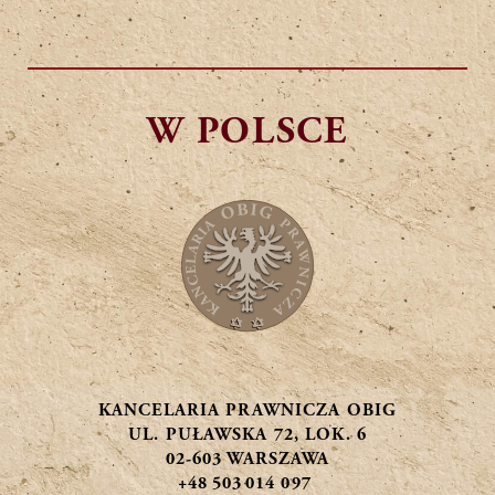
WĘGRY
, Budapeszt
CZECHY
, Praga
W POLSCE
USA
, New York, Waszyngton
CHINY
, Pekin, Szanghaj,
Hongkong
LITWA
, Wilno, Kowno
RUMUNIA
, Bukareszt
KANCELARIA PRAWNICZA OBIG
HOLANDIA
, Amsterdam
UL. PUŁAWSKA 72, LOK. 6
02-603 WARSZAWA
GRECJA
, Ateny
+48 503 014 097