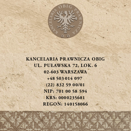
CHINY
, Pekin, Szanghaj,
Hongkong
LITWA
, Wilno, Kowno
RUMUNIA
, Bukareszt
KANCELARIA PRAWNICZA OBIG
HOLANDIA
, Amsterdam
UL. PUŁAWSKA 72, LOK. 6
02-603 WARSZAWA
GRECJA
, Ateny
+48 503 014 097
(22) 832 59 00/01
SERBIA
, Belgrad
NIP: 701 00 58 594
KRS: 0000235681
TADŻYKISTAN
REGON: 140158066
,
Duszanbe
UKRAINA
, Kijów, Lwów