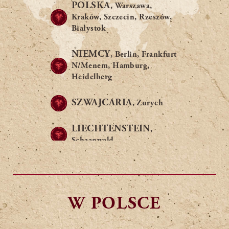
POLSKA
, Warszawa,
Kraków, Szczecin, Rzeszów,
Białystok
NIEMCY
, Berlin, Frankfurt
N/Menem, Hamburg,
Heidelberg
SZWAJCARIA
, Zurych
LIECHTENSTEIN
,
Schaanwald
WĘGRY
, Budapeszt
CZECHY
, Praga
W POLSCE
USA
, New York, Waszyngton